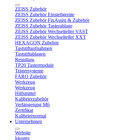
ZEISS Zubehör
ZEISS Zubehör Einstellgeräte
ZEISS Zubehör FixAssist & Zubehör
ZEISS Zubehör Tasterablage
ZEISS Zubehör Wechselteller VAST
ZEISS Zubehör Wechselteller XXT
HEXAGON Zubehör
Taststiftaufnahmen
Taststiftablagen
Renishaw
TP20 Tastermodule
Trägersysteme
FARO Zubehör
Werkzeug
Werkzeug
Hilfsmittel
Kalibrierzubehör
Verlängerung M6
Zertifikat
Kalibriernormal
Unternehmen
Website
Identity