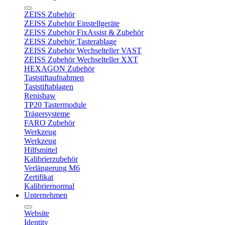
ZEISS Zubehör
ZEISS Zubehör Einstellgeräte
ZEISS Zubehör FixAssist & Zubehör
ZEISS Zubehör Tasterablage
ZEISS Zubehör Wechselteller VAST
ZEISS Zubehör Wechselteller XXT
HEXAGON Zubehör
Taststiftaufnahmen
Taststiftablagen
Renishaw
TP20 Tastermodule
Trägersysteme
FARO Zubehör
Werkzeug
Werkzeug
Hilfsmittel
Kalibrierzubehör
Verlängerung M6
Zertifikat
Kalibriernormal
Unternehmen
Website
Identity