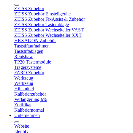
ZEISS Zubehör
ZEISS Zubehör Einstellgeräte
ZEISS Zubehör FixAssist & Zubehör
ZEISS Zubehör Tasterablage
ZEISS Zubehör Wechselteller VAST
ZEISS Zubehör Wechselteller XXT
HEXAGON Zubehör
Taststiftaufnahmen
Taststiftablagen
Renishaw
TP20 Tastermodule
Trägersysteme
FARO Zubehör
Werkzeug
Werkzeug
Hilfsmittel
Kalibrierzubehör
Verlängerung M6
Zertifikat
Kalibriernormal
Unternehmen
Website
Identity