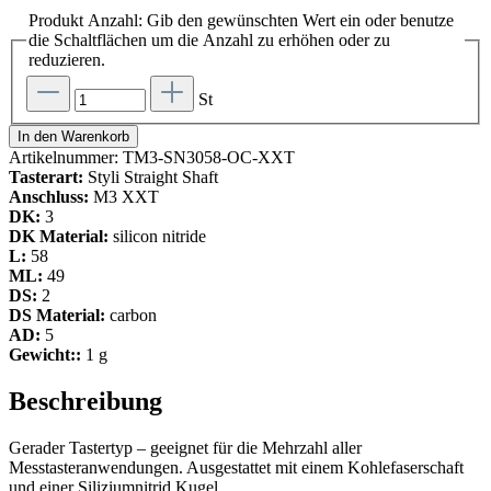
Produkt Anzahl: Gib den gewünschten Wert ein oder benutze
die Schaltflächen um die Anzahl zu erhöhen oder zu
reduzieren.
St
In den Warenkorb
Artikelnummer:
TM3-SN3058-OC-XXT
Tasterart:
Styli Straight Shaft
Anschluss:
M3 XXT
DK:
3
DK Material:
silicon nitride
L:
58
ML:
49
DS:
2
DS Material:
carbon
AD:
5
Gewicht::
1 g
Beschreibung
Gerader Tastertyp – geeignet für die Mehrzahl aller
Messtasteranwendungen. Ausgestattet mit einem Kohlefaserschaft
und einer Siliziumnitrid Kugel.