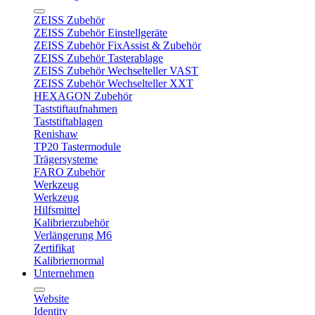
ZEISS Zubehör
ZEISS Zubehör Einstellgeräte
ZEISS Zubehör FixAssist & Zubehör
ZEISS Zubehör Tasterablage
ZEISS Zubehör Wechselteller VAST
ZEISS Zubehör Wechselteller XXT
HEXAGON Zubehör
Taststiftaufnahmen
Taststiftablagen
Renishaw
TP20 Tastermodule
Trägersysteme
FARO Zubehör
Werkzeug
Werkzeug
Hilfsmittel
Kalibrierzubehör
Verlängerung M6
Zertifikat
Kalibriernormal
Unternehmen
Website
Identity