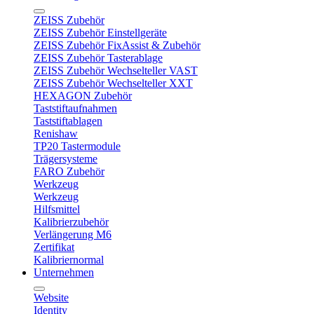
ZEISS Zubehör
ZEISS Zubehör Einstellgeräte
ZEISS Zubehör FixAssist & Zubehör
ZEISS Zubehör Tasterablage
ZEISS Zubehör Wechselteller VAST
ZEISS Zubehör Wechselteller XXT
HEXAGON Zubehör
Taststiftaufnahmen
Taststiftablagen
Renishaw
TP20 Tastermodule
Trägersysteme
FARO Zubehör
Werkzeug
Werkzeug
Hilfsmittel
Kalibrierzubehör
Verlängerung M6
Zertifikat
Kalibriernormal
Unternehmen
Website
Identity