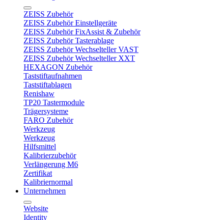
ZEISS Zubehör
ZEISS Zubehör Einstellgeräte
ZEISS Zubehör FixAssist & Zubehör
ZEISS Zubehör Tasterablage
ZEISS Zubehör Wechselteller VAST
ZEISS Zubehör Wechselteller XXT
HEXAGON Zubehör
Taststiftaufnahmen
Taststiftablagen
Renishaw
TP20 Tastermodule
Trägersysteme
FARO Zubehör
Werkzeug
Werkzeug
Hilfsmittel
Kalibrierzubehör
Verlängerung M6
Zertifikat
Kalibriernormal
Unternehmen
Website
Identity