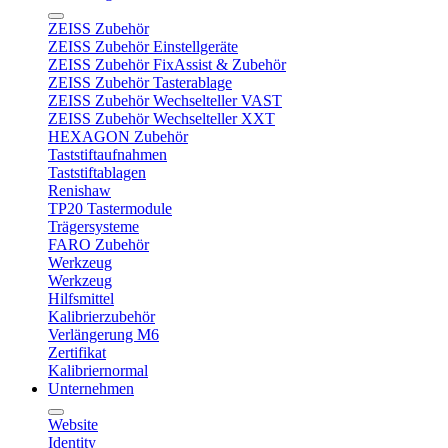
ZEISS Zubehör
ZEISS Zubehör Einstellgeräte
ZEISS Zubehör FixAssist & Zubehör
ZEISS Zubehör Tasterablage
ZEISS Zubehör Wechselteller VAST
ZEISS Zubehör Wechselteller XXT
HEXAGON Zubehör
Taststiftaufnahmen
Taststiftablagen
Renishaw
TP20 Tastermodule
Trägersysteme
FARO Zubehör
Werkzeug
Werkzeug
Hilfsmittel
Kalibrierzubehör
Verlängerung M6
Zertifikat
Kalibriernormal
Unternehmen
Website
Identity