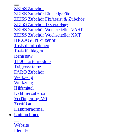
ZEISS Zubehör
ZEISS Zubehör Einstellgeräte
ZEISS Zubehör FixAssist & Zubehör
ZEISS Zubehör Tasterablage
ZEISS Zubehör Wechselteller VAST
ZEISS Zubehör Wechselteller XXT
HEXAGON Zubehör
Taststiftaufnahmen
Taststiftablagen
Renishaw
TP20 Tastermodule
Trägersysteme
FARO Zubehör
Werkzeug
Werkzeug
Hilfsmittel
Kalibrierzubehör
Verlängerung M6
Zertifikat
Kalibriernormal
Unternehmen
Website
Identity