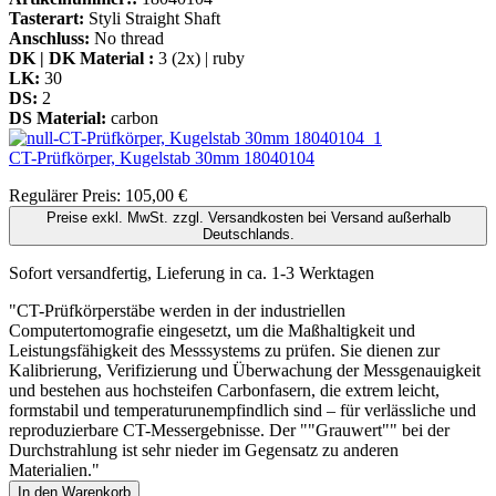
Tasterart:
Styli Straight Shaft
Anschluss:
No thread
DK | DK Material :
3 (2x) | ruby
LK:
30
DS:
2
DS Material:
carbon
CT-Prüfkörper, Kugelstab 30mm
18040104
Regulärer Preis:
105,00 €
Preise exkl. MwSt. zzgl. Versandkosten bei Versand außerhalb
Deutschlands.
Sofort versandfertig, Lieferung in ca. 1-3 Werktagen
"CT-Prüfkörperstäbe werden in der industriellen
Computertomografie eingesetzt, um die Maßhaltigkeit und
Leistungsfähigkeit des Messsystems zu prüfen. Sie dienen zur
Kalibrierung, Verifizierung und Überwachung der Messgenauigkeit
und bestehen aus hochsteifen Carbonfasern, die extrem leicht,
formstabil und temperaturunempfindlich sind – für verlässliche und
reproduzierbare CT-Messergebnisse. Der ""Grauwert"" bei der
Durchstrahlung ist sehr nieder im Gegensatz zu anderen
Materialien."
In den Warenkorb