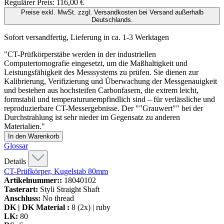
Regulärer Preis:
116,00 €
Preise exkl. MwSt. zzgl. Versandkosten bei Versand außerhalb
Deutschlands.
Sofort versandfertig, Lieferung in ca. 1-3 Werktagen
"CT-Prüfkörperstäbe werden in der industriellen
Computertomografie eingesetzt, um die Maßhaltigkeit und
Leistungsfähigkeit des Messsystems zu prüfen. Sie dienen zur
Kalibrierung, Verifizierung und Überwachung der Messgenauigkeit
und bestehen aus hochsteifen Carbonfasern, die extrem leicht,
formstabil und temperaturunempfindlich sind – für verlässliche und
reproduzierbare CT-Messergebnisse. Der ""Grauwert"" bei der
Durchstrahlung ist sehr nieder im Gegensatz zu anderen
Materialien."
In den Warenkorb
Glossar
Details
CT-Prüfkörper, Kugelstab 80mm
Artikelnummer::
18040102
Tasterart:
Styli Straight Shaft
Anschluss:
No thread
DK | DK Material :
8 (2x) | ruby
LK:
80