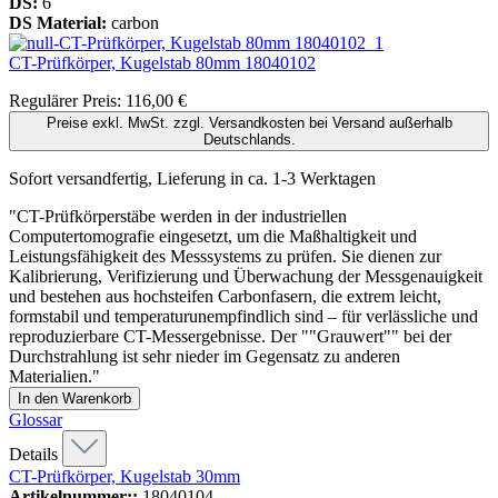
DS:
6
DS Material:
carbon
CT-Prüfkörper, Kugelstab 80mm
18040102
Regulärer Preis:
116,00 €
Preise exkl. MwSt. zzgl. Versandkosten bei Versand außerhalb
Deutschlands.
Sofort versandfertig, Lieferung in ca. 1-3 Werktagen
"CT-Prüfkörperstäbe werden in der industriellen
Computertomografie eingesetzt, um die Maßhaltigkeit und
Leistungsfähigkeit des Messsystems zu prüfen. Sie dienen zur
Kalibrierung, Verifizierung und Überwachung der Messgenauigkeit
und bestehen aus hochsteifen Carbonfasern, die extrem leicht,
formstabil und temperaturunempfindlich sind – für verlässliche und
reproduzierbare CT-Messergebnisse. Der ""Grauwert"" bei der
Durchstrahlung ist sehr nieder im Gegensatz zu anderen
Materialien."
In den Warenkorb
Glossar
Details
CT-Prüfkörper, Kugelstab 30mm
Artikelnummer::
18040104