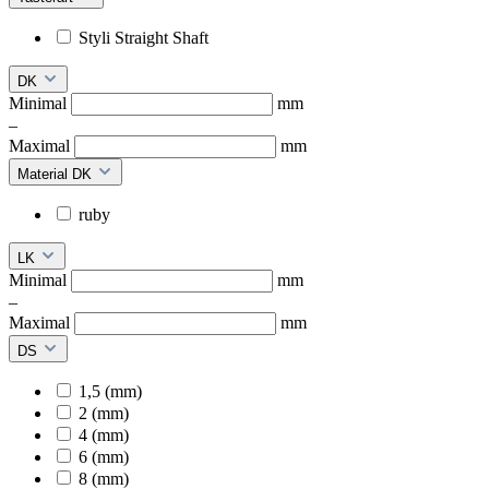
Styli Straight Shaft
DK
Minimal
mm
–
Maximal
mm
Material DK
ruby
LK
Minimal
mm
–
Maximal
mm
DS
1,5 (mm)
2 (mm)
4 (mm)
6 (mm)
8 (mm)