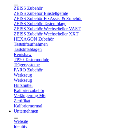
ZEISS Zubehör
ZEISS Zubehör Einstellgeräte
ZEISS Zubehör FixAssist & Zubehör
ZEISS Zubehör Tasterablage
ZEISS Zubehör Wechselteller VAST
ZEISS Zubehör Wechselteller XXT
HEXAGON Zubehör
Taststiftaufnahmen
Taststiftablagen
Renishaw
TP20 Tastermodule
Trägersysteme
FARO Zubehör
Werkzeug
Werkzeug
Hilfsmittel
Kalibrierzubehör
Verlängerung M6
Zertifikat
Kalibriernormal
Unternehmen
Website
Identity