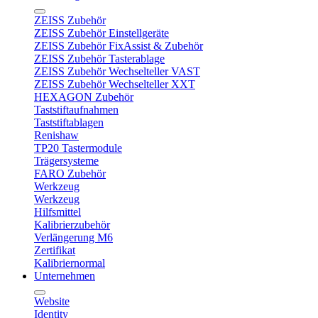
ZEISS Zubehör
ZEISS Zubehör Einstellgeräte
ZEISS Zubehör FixAssist & Zubehör
ZEISS Zubehör Tasterablage
ZEISS Zubehör Wechselteller VAST
ZEISS Zubehör Wechselteller XXT
HEXAGON Zubehör
Taststiftaufnahmen
Taststiftablagen
Renishaw
TP20 Tastermodule
Trägersysteme
FARO Zubehör
Werkzeug
Werkzeug
Hilfsmittel
Kalibrierzubehör
Verlängerung M6
Zertifikat
Kalibriernormal
Unternehmen
Website
Identity