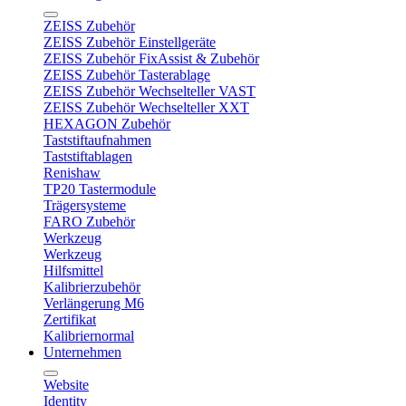
ZEISS Zubehör
ZEISS Zubehör Einstellgeräte
ZEISS Zubehör FixAssist & Zubehör
ZEISS Zubehör Tasterablage
ZEISS Zubehör Wechselteller VAST
ZEISS Zubehör Wechselteller XXT
HEXAGON Zubehör
Taststiftaufnahmen
Taststiftablagen
Renishaw
TP20 Tastermodule
Trägersysteme
FARO Zubehör
Werkzeug
Werkzeug
Hilfsmittel
Kalibrierzubehör
Verlängerung M6
Zertifikat
Kalibriernormal
Unternehmen
Website
Identity