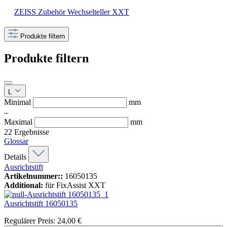
ZEISS Zubehör Wechselteller XXT
Produkte filtern
Produkte filtern
L
Minimal
mm
–
Maximal
mm
22
Ergebnisse
Glossar
Details
Ausrichtstift
Artikelnummer::
16050135
Additional:
für FixAssist XXT
Ausrichtstift
16050135
Regulärer Preis:
24,00 €