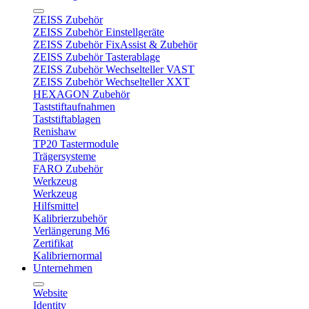
ZEISS Zubehör
ZEISS Zubehör Einstellgeräte
ZEISS Zubehör FixAssist & Zubehör
ZEISS Zubehör Tasterablage
ZEISS Zubehör Wechselteller VAST
ZEISS Zubehör Wechselteller XXT
HEXAGON Zubehör
Taststiftaufnahmen
Taststiftablagen
Renishaw
TP20 Tastermodule
Trägersysteme
FARO Zubehör
Werkzeug
Werkzeug
Hilfsmittel
Kalibrierzubehör
Verlängerung M6
Zertifikat
Kalibriernormal
Unternehmen
Website
Identity