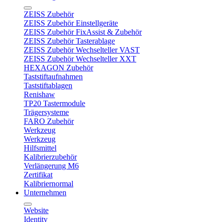
ZEISS Zubehör
ZEISS Zubehör Einstellgeräte
ZEISS Zubehör FixAssist & Zubehör
ZEISS Zubehör Tasterablage
ZEISS Zubehör Wechselteller VAST
ZEISS Zubehör Wechselteller XXT
HEXAGON Zubehör
Taststiftaufnahmen
Taststiftablagen
Renishaw
TP20 Tastermodule
Trägersysteme
FARO Zubehör
Werkzeug
Werkzeug
Hilfsmittel
Kalibrierzubehör
Verlängerung M6
Zertifikat
Kalibriernormal
Unternehmen
Website
Identity