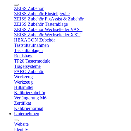
ZEISS Zubehör
ZEISS Zubehör Einstellgeräte
ZEISS Zubehör FixAssist & Zubehör
ZEISS Zubehör Tasterablage
ZEISS Zubehör Wechselteller VAST
ZEISS Zubehör Wechselteller XXT
HEXAGON Zubehör
Taststiftaufnahmen
Taststiftablagen
Renishaw
TP20 Tastermodule
Trägersysteme
FARO Zubehör
Werkzeug
Werkzeug
Hilfsmittel
Kalibrierzubehör
Verlängerung M6
Zertifikat
Kalibriernormal
Unternehmen
Website
Identity