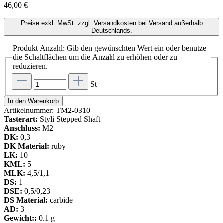
46,00 €
Preise exkl. MwSt. zzgl. Versandkosten bei Versand außerhalb
Deutschlands.
Produkt Anzahl: Gib den gewünschten Wert ein oder benutze
die Schaltflächen um die Anzahl zu erhöhen oder zu
reduzieren.
St
In den Warenkorb
Artikelnummer:
TM2-0310
Tasterart:
Styli Stepped Shaft
Anschluss:
M2
DK:
0,3
DK Material:
ruby
LK:
10
KML:
5
MLK:
4,5/1,1
DS:
1
DSE:
0,5/0,23
DS Material:
carbide
AD:
3
Gewicht::
0.1 g