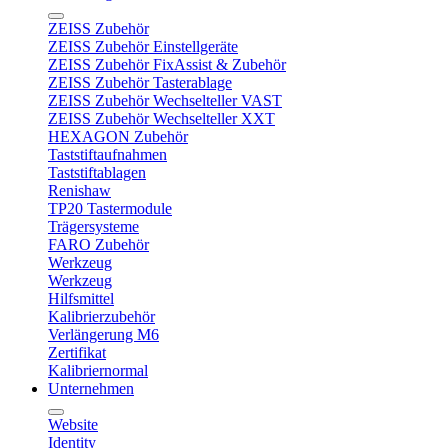
ZEISS Zubehör
ZEISS Zubehör Einstellgeräte
ZEISS Zubehör FixAssist & Zubehör
ZEISS Zubehör Tasterablage
ZEISS Zubehör Wechselteller VAST
ZEISS Zubehör Wechselteller XXT
HEXAGON Zubehör
Taststiftaufnahmen
Taststiftablagen
Renishaw
TP20 Tastermodule
Trägersysteme
FARO Zubehör
Werkzeug
Werkzeug
Hilfsmittel
Kalibrierzubehör
Verlängerung M6
Zertifikat
Kalibriernormal
Unternehmen
Website
Identity