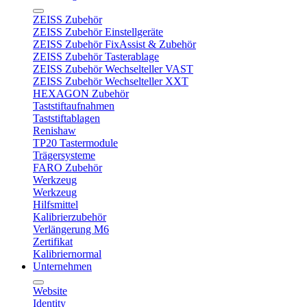
ZEISS Zubehör
ZEISS Zubehör Einstellgeräte
ZEISS Zubehör FixAssist & Zubehör
ZEISS Zubehör Tasterablage
ZEISS Zubehör Wechselteller VAST
ZEISS Zubehör Wechselteller XXT
HEXAGON Zubehör
Taststiftaufnahmen
Taststiftablagen
Renishaw
TP20 Tastermodule
Trägersysteme
FARO Zubehör
Werkzeug
Werkzeug
Hilfsmittel
Kalibrierzubehör
Verlängerung M6
Zertifikat
Kalibriernormal
Unternehmen
Website
Identity