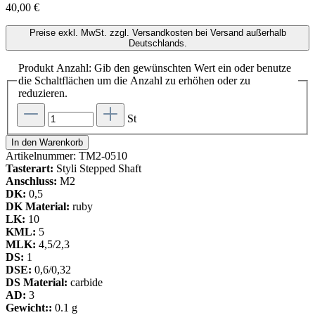
40,00 €
Preise exkl. MwSt. zzgl. Versandkosten bei Versand außerhalb
Deutschlands.
Produkt Anzahl: Gib den gewünschten Wert ein oder benutze
die Schaltflächen um die Anzahl zu erhöhen oder zu
reduzieren.
St
In den Warenkorb
Artikelnummer:
TM2-0510
Tasterart:
Styli Stepped Shaft
Anschluss:
M2
DK:
0,5
DK Material:
ruby
LK:
10
KML:
5
MLK:
4,5/2,3
DS:
1
DSE:
0,6/0,32
DS Material:
carbide
AD:
3
Gewicht::
0.1 g