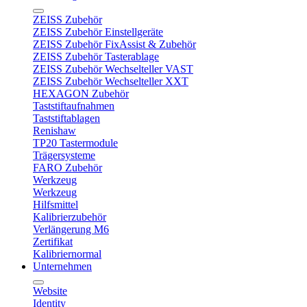
ZEISS Zubehör
ZEISS Zubehör Einstellgeräte
ZEISS Zubehör FixAssist & Zubehör
ZEISS Zubehör Tasterablage
ZEISS Zubehör Wechselteller VAST
ZEISS Zubehör Wechselteller XXT
HEXAGON Zubehör
Taststiftaufnahmen
Taststiftablagen
Renishaw
TP20 Tastermodule
Trägersysteme
FARO Zubehör
Werkzeug
Werkzeug
Hilfsmittel
Kalibrierzubehör
Verlängerung M6
Zertifikat
Kalibriernormal
Unternehmen
Website
Identity