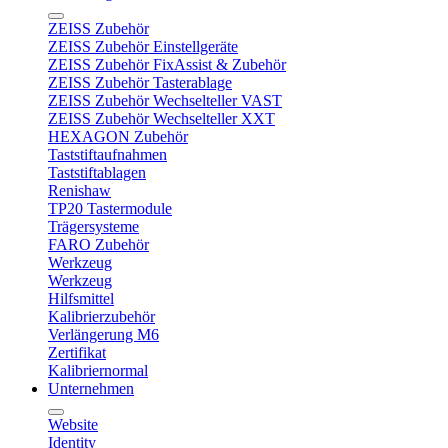
ZEISS Zubehör
ZEISS Zubehör Einstellgeräte
ZEISS Zubehör FixAssist & Zubehör
ZEISS Zubehör Tasterablage
ZEISS Zubehör Wechselteller VAST
ZEISS Zubehör Wechselteller XXT
HEXAGON Zubehör
Taststiftaufnahmen
Taststiftablagen
Renishaw
TP20 Tastermodule
Trägersysteme
FARO Zubehör
Werkzeug
Werkzeug
Hilfsmittel
Kalibrierzubehör
Verlängerung M6
Zertifikat
Kalibriernormal
Unternehmen
Website
Identity