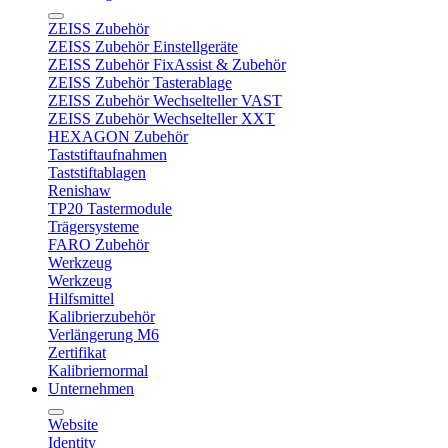
ZEISS Zubehör
ZEISS Zubehör Einstellgeräte
ZEISS Zubehör FixAssist & Zubehör
ZEISS Zubehör Tasterablage
ZEISS Zubehör Wechselteller VAST
ZEISS Zubehör Wechselteller XXT
HEXAGON Zubehör
Taststiftaufnahmen
Taststiftablagen
Renishaw
TP20 Tastermodule
Trägersysteme
FARO Zubehör
Werkzeug
Werkzeug
Hilfsmittel
Kalibrierzubehör
Verlängerung M6
Zertifikat
Kalibriernormal
Unternehmen
Website
Identity