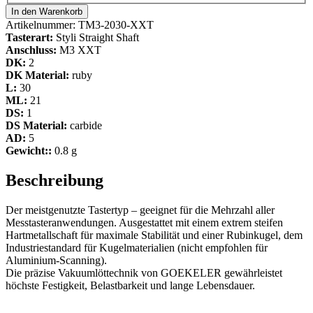
In den Warenkorb
Artikelnummer:
TM3-2030-XXT
Tasterart:
Styli Straight Shaft
Anschluss:
M3 XXT
DK:
2
DK Material:
ruby
L:
30
ML:
21
DS:
1
DS Material:
carbide
AD:
5
Gewicht::
0.8 g
Beschreibung
Der meistgenutzte Tastertyp – geeignet für die Mehrzahl aller
Messtasteranwendungen. Ausgestattet mit einem extrem steifen
Hartmetallschaft für maximale Stabilität und einer Rubinkugel, dem
Industriestandard für Kugelmaterialien (nicht empfohlen für
Aluminium-Scanning).
Die präzise Vakuumlöttechnik von GOEKELER gewährleistet
höchste Festigkeit, Belastbarkeit und lange Lebensdauer.