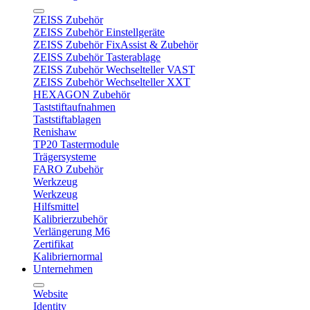
ZEISS Zubehör
ZEISS Zubehör Einstellgeräte
ZEISS Zubehör FixAssist & Zubehör
ZEISS Zubehör Tasterablage
ZEISS Zubehör Wechselteller VAST
ZEISS Zubehör Wechselteller XXT
HEXAGON Zubehör
Taststiftaufnahmen
Taststiftablagen
Renishaw
TP20 Tastermodule
Trägersysteme
FARO Zubehör
Werkzeug
Werkzeug
Hilfsmittel
Kalibrierzubehör
Verlängerung M6
Zertifikat
Kalibriernormal
Unternehmen
Website
Identity