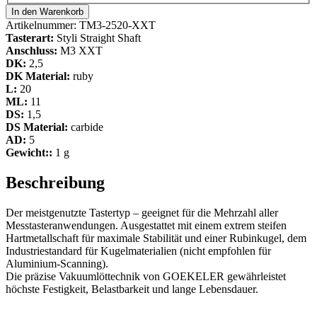
In den Warenkorb
Artikelnummer:
TM3-2520-XXT
Tasterart:
Styli Straight Shaft
Anschluss:
M3 XXT
DK:
2,5
DK Material:
ruby
L:
20
ML:
11
DS:
1,5
DS Material:
carbide
AD:
5
Gewicht::
1 g
Beschreibung
Der meistgenutzte Tastertyp – geeignet für die Mehrzahl aller
Messtasteranwendungen. Ausgestattet mit einem extrem steifen
Hartmetallschaft für maximale Stabilität und einer Rubinkugel, dem
Industriestandard für Kugelmaterialien (nicht empfohlen für
Aluminium-Scanning).
Die präzise Vakuumlöttechnik von GOEKELER gewährleistet
höchste Festigkeit, Belastbarkeit und lange Lebensdauer.