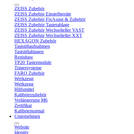
ZEISS Zubehör
ZEISS Zubehör Einstellgeräte
ZEISS Zubehör FixAssist & Zubehör
ZEISS Zubehör Tasterablage
ZEISS Zubehör Wechselteller VAST
ZEISS Zubehör Wechselteller XXT
HEXAGON Zubehör
Taststiftaufnahmen
Taststiftablagen
Renishaw
TP20 Tastermodule
Trägersysteme
FARO Zubehör
Werkzeug
Werkzeug
Hilfsmittel
Kalibrierzubehör
Verlängerung M6
Zertifikat
Kalibriernormal
Unternehmen
Website
Identity