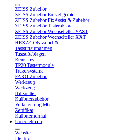
ZEISS Zubehör
ZEISS Zubehör Einstellgeräte
ZEISS Zubehör FixAssist & Zubehör
ZEISS Zubehör Tasterablage
ZEISS Zubehör Wechselteller VAST
ZEISS Zubehör Wechselteller XXT
HEXAGON Zubehör
Taststiftaufnahmen
Taststiftablagen
Renishaw
TP20 Tastermodule
Trägersysteme
FARO Zubehör
Werkzeug
Werkzeug
Hilfsmittel
Kalibrierzubehör
Verlängerung M6
Zertifikat
Kalibriernormal
Unternehmen
Website
Identity