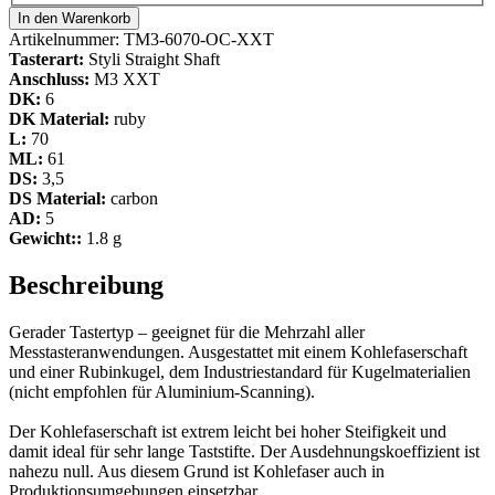
In den Warenkorb
Artikelnummer:
TM3-6070-OC-XXT
Tasterart:
Styli Straight Shaft
Anschluss:
M3 XXT
DK:
6
DK Material:
ruby
L:
70
ML:
61
DS:
3,5
DS Material:
carbon
AD:
5
Gewicht::
1.8 g
Beschreibung
Gerader Tastertyp – geeignet für die Mehrzahl aller
Messtasteranwendungen. Ausgestattet mit einem Kohlefaserschaft
und einer Rubinkugel, dem Industriestandard für Kugelmaterialien
(nicht empfohlen für Aluminium-Scanning).
Der Kohlefaserschaft ist extrem leicht bei hoher Steifigkeit und
damit ideal für sehr lange Taststifte. Der Ausdehnungskoeffizient ist
nahezu null. Aus diesem Grund ist Kohlefaser auch in
Produktionsumgebungen einsetzbar.