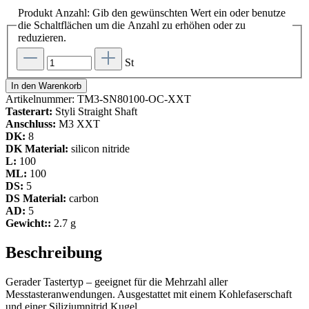
Produkt Anzahl: Gib den gewünschten Wert ein oder benutze
die Schaltflächen um die Anzahl zu erhöhen oder zu
reduzieren.
St
In den Warenkorb
Artikelnummer:
TM3-SN80100-OC-XXT
Tasterart:
Styli Straight Shaft
Anschluss:
M3 XXT
DK:
8
DK Material:
silicon nitride
L:
100
ML:
100
DS:
5
DS Material:
carbon
AD:
5
Gewicht::
2.7 g
Beschreibung
Gerader Tastertyp – geeignet für die Mehrzahl aller
Messtasteranwendungen. Ausgestattet mit einem Kohlefaserschaft
und einer Siliziumnitrid Kugel.