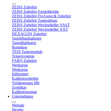
ZEISS Zubehör
ZEISS Zubehör Einstellgeräte
ZEISS Zubehör FixAssist & Zubehör
ZEISS Zubehör Tasterablage
ZEISS Zubehör Wechselteller VAST
ZEISS Zubehör Wechselteller XXT
HEXAGON Zubehör
Taststiftaufnahmen
Taststiftablagen
Renishaw
TP20 Tastermodule
Trägersysteme
FARO Zubehör
Werkzeug
Werkzeug
Hilfsmittel
Kalibrierzubehör
Verlängerung M6
Zertifikat
Kalibriernormal
Unternehmen
Website
Identity