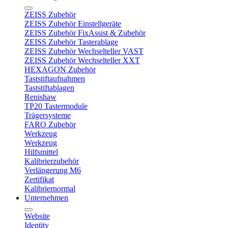
ZEISS Zubehör
ZEISS Zubehör Einstellgeräte
ZEISS Zubehör FixAssist & Zubehör
ZEISS Zubehör Tasterablage
ZEISS Zubehör Wechselteller VAST
ZEISS Zubehör Wechselteller XXT
HEXAGON Zubehör
Taststiftaufnahmen
Taststiftablagen
Renishaw
TP20 Tastermodule
Trägersysteme
FARO Zubehör
Werkzeug
Werkzeug
Hilfsmittel
Kalibrierzubehör
Verlängerung M6
Zertifikat
Kalibriernormal
Unternehmen
Website
Identity