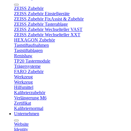
ZEISS Zubehör
ZEISS Zubehör Einstellgeräte
ZEISS Zubehör FixAssist & Zubehör
ZEISS Zubehör Tasterablage
ZEISS Zubehör Wechselteller VAST
ZEISS Zubehör Wechselteller XXT
HEXAGON Zubehör
Taststiftaufnahmen
Taststiftablagen
Renishaw
TP20 Tastermodule
Trägersysteme
FARO Zubehör
Werkzeug
Werkzeug
Hilfsmittel
Kalibrierzubehör
Verlängerung M6
Zertifikat
Kalibriernormal
Unternehmen
Website
Identity