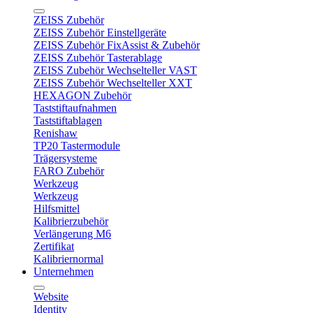
ZEISS Zubehör
ZEISS Zubehör Einstellgeräte
ZEISS Zubehör FixAssist & Zubehör
ZEISS Zubehör Tasterablage
ZEISS Zubehör Wechselteller VAST
ZEISS Zubehör Wechselteller XXT
HEXAGON Zubehör
Taststiftaufnahmen
Taststiftablagen
Renishaw
TP20 Tastermodule
Trägersysteme
FARO Zubehör
Werkzeug
Werkzeug
Hilfsmittel
Kalibrierzubehör
Verlängerung M6
Zertifikat
Kalibriernormal
Unternehmen
Website
Identity