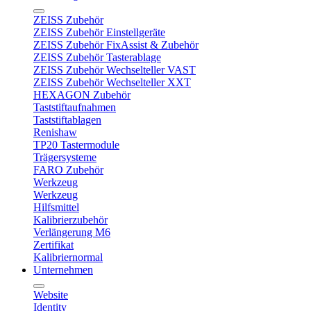
ZEISS Zubehör
ZEISS Zubehör Einstellgeräte
ZEISS Zubehör FixAssist & Zubehör
ZEISS Zubehör Tasterablage
ZEISS Zubehör Wechselteller VAST
ZEISS Zubehör Wechselteller XXT
HEXAGON Zubehör
Taststiftaufnahmen
Taststiftablagen
Renishaw
TP20 Tastermodule
Trägersysteme
FARO Zubehör
Werkzeug
Werkzeug
Hilfsmittel
Kalibrierzubehör
Verlängerung M6
Zertifikat
Kalibriernormal
Unternehmen
Website
Identity