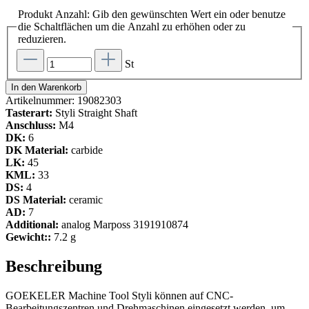
Produkt Anzahl: Gib den gewünschten Wert ein oder benutze
die Schaltflächen um die Anzahl zu erhöhen oder zu
reduzieren.
St
In den Warenkorb
Artikelnummer:
19082303
Tasterart:
Styli Straight Shaft
Anschluss:
M4
DK:
6
DK Material:
carbide
LK:
45
KML:
33
DS:
4
DS Material:
ceramic
AD:
7
Additional:
analog Marposs 3191910874
Gewicht::
7.2 g
Beschreibung
GOEKELER Machine Tool Styli können auf CNC-
Bearbeitungszentren und Drehmaschinen eingesetzt werden, um