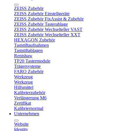
ZEISS Zubehör
ZEISS Zubehör Einstellgeräte
ZEISS Zubehör FixAssist & Zubehör
ZEISS Zubehör Tasterablage
ZEISS Zubehör Wechselteller VAST
ZEISS Zubehör Wechselteller XXT
HEXAGON Zubehör
Taststiftaufnahmen
Taststiftablagen
Renishaw
TP20 Tastermodule
Trägersysteme
FARO Zubehör
Werkzeug
Werkzeug
Hilfsmittel
Kalibrierzubehör
Verlängerung M6
Zertifikat
Kalibriernormal
Unternehmen
Website
Identity