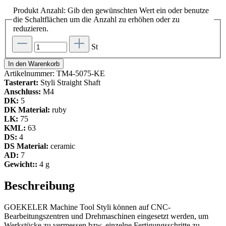
Produkt Anzahl: Gib den gewünschten Wert ein oder benutze
die Schaltflächen um die Anzahl zu erhöhen oder zu
reduzieren.
St
In den Warenkorb
Artikelnummer:
TM4-5075-KE
Tasterart:
Styli Straight Shaft
Anschluss:
M4
DK:
5
DK Material:
ruby
LK:
75
KML:
63
DS:
4
DS Material:
ceramic
AD:
7
Gewicht::
4 g
Beschreibung
GOEKELER Machine Tool Styli können auf CNC-
Bearbeitungszentren und Drehmaschinen eingesetzt werden, um
Werkstücke zu vermessen bzw. einzelne Fertigungsschritte zu