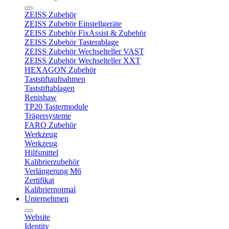
ZEISS Zubehör
ZEISS Zubehör Einstellgeräte
ZEISS Zubehör FixAssist & Zubehör
ZEISS Zubehör Tasterablage
ZEISS Zubehör Wechselteller VAST
ZEISS Zubehör Wechselteller XXT
HEXAGON Zubehör
Taststiftaufnahmen
Taststiftablagen
Renishaw
TP20 Tastermodule
Trägersysteme
FARO Zubehör
Werkzeug
Werkzeug
Hilfsmittel
Kalibrierzubehör
Verlängerung M6
Zertifikat
Kalibriernormal
Unternehmen
Website
Identity