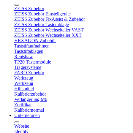
ZEISS Zubehör
ZEISS Zubehör Einstellgeräte
ZEISS Zubehör FixAssist & Zubehör
ZEISS Zubehör Tasterablage
ZEISS Zubehör Wechselteller VAST
ZEISS Zubehör Wechselteller XXT
HEXAGON Zubehör
Taststiftaufnahmen
Taststiftablagen
Renishaw
TP20 Tastermodule
Trägersysteme
FARO Zubehör
Werkzeug
Werkzeug
Hilfsmittel
Kalibrierzubehör
Verlängerung M6
Zertifikat
Kalibriernormal
Unternehmen
Website
Identity