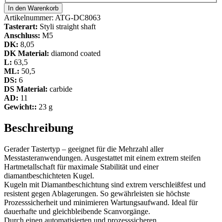
In den Warenkorb
Artikelnummer:
ATG-DC8063
Tasterart:
Styli straight shaft
Anschluss:
M5
DK:
8,05
DK Material:
diamond coated
L:
63,5
ML:
50,5
DS:
6
DS Material:
carbide
AD:
11
Gewicht::
23 g
Beschreibung
Gerader Tastertyp – geeignet für die Mehrzahl aller
Messtasteranwendungen. Ausgestattet mit einem extrem steifen
Hartmetallschaft für maximale Stabilität und einer
diamantbeschichteten Kugel.
Kugeln mit Diamantbeschichtung sind extrem verschleißfest und
resistent gegen Ablagerungen. So gewährleisten sie höchste
Prozesssicherheit und minimieren Wartungsaufwand. Ideal für
dauerhafte und gleichbleibende Scanvorgänge.
Durch einen automatisierten und prozesssicheren