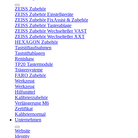
ZEISS Zubehör
ZEISS Zubehör Einstellgeräte
ZEISS Zubehör FixAssist & Zubehör
ZEISS Zubehör Tasterablage
ZEISS Zubehör Wechselteller VAST
ZEISS Zubehör Wechselteller XXT
HEXAGON Zubehör
Taststiftaufnahmen
Taststiftablagen
Renishaw
TP20 Tastermodule
Trägersysteme
FARO Zubehör
Werkzeug
Werkzeug
Hilfsmittel
Kalibrierzubehör
Verlängerung M6
Zertifikat
Kalibriernormal
Unternehmen
Website
Identity