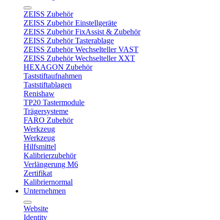
ZEISS Zubehör
ZEISS Zubehör Einstellgeräte
ZEISS Zubehör FixAssist & Zubehör
ZEISS Zubehör Tasterablage
ZEISS Zubehör Wechselteller VAST
ZEISS Zubehör Wechselteller XXT
HEXAGON Zubehör
Taststiftaufnahmen
Taststiftablagen
Renishaw
TP20 Tastermodule
Trägersysteme
FARO Zubehör
Werkzeug
Werkzeug
Hilfsmittel
Kalibrierzubehör
Verlängerung M6
Zertifikat
Kalibriernormal
Unternehmen
Website
Identity