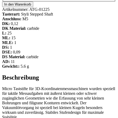
In den Warenkorb
Artikelnummer:
ATG-01225
Tasterart:
Styli Stepped Shaft
Anschluss:
M5
DK:
0,12
DK Material:
carbide
L:
25
ML:
15
MLE:
1
DS:
1
DSE:
0,09
DS Material:
carbide
AD:
11
Gewicht::
5.6 g
Beschreibung
Micro Taststifte für 3D-Koordinatenmessmaschinen wurden speziell
für taktile Messaufgaben mit äußerst kleinen oder schwer
zugänglichen Geometrien wie die Erfassung von sehr kleinen
Bohrungen und filigrane Konturen entwickelt. Der
Vakuumlötvorgang ist speziell bei kleinen Kugeln besonders
wirksam und zuverlässig. Stabiles Stufendesign für maximale
Stabilität.