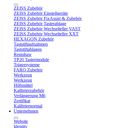
ZEISS Zubehör
ZEISS Zubehör Einstellgeräte
ZEISS Zubehör FixAssist & Zubehör
ZEISS Zubehör Tasterablage
ZEISS Zubehör Wechselteller VAST
ZEISS Zubehör Wechselteller XXT
HEXAGON Zubehör
Taststiftaufnahmen
Taststiftablagen
Renishaw
TP20 Tastermodule
Trägersysteme
FARO Zubehör
Werkzeug
Werkzeug
Hilfsmittel
Kalibrierzubehör
Verlängerung M6
Zertifikat
Kalibriernormal
Unternehmen
Website
Identity