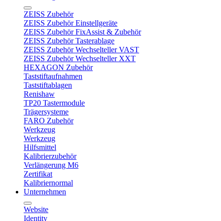
ZEISS Zubehör
ZEISS Zubehör Einstellgeräte
ZEISS Zubehör FixAssist & Zubehör
ZEISS Zubehör Tasterablage
ZEISS Zubehör Wechselteller VAST
ZEISS Zubehör Wechselteller XXT
HEXAGON Zubehör
Taststiftaufnahmen
Taststiftablagen
Renishaw
TP20 Tastermodule
Trägersysteme
FARO Zubehör
Werkzeug
Werkzeug
Hilfsmittel
Kalibrierzubehör
Verlängerung M6
Zertifikat
Kalibriernormal
Unternehmen
Website
Identity