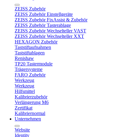
ZEISS Zubehör
ZEISS Zubehör Einstellgeräte
ZEISS Zubehör FixAssist & Zubehör
ZEISS Zubehör Tasterablage
ZEISS Zubehör Wechselteller VAST
ZEISS Zubehör Wechselteller XXT
HEXAGON Zubehör
Taststiftaufnahmen
Taststiftablagen
Renishaw
TP20 Tastermodule
Trägersysteme
FARO Zubehör
Werkzeug
Werkzeug
Hilfsmittel
Kalibrierzubehör
Verlängerung M6
Zertifikat
Kalibriernormal
Unternehmen
Website
Identity