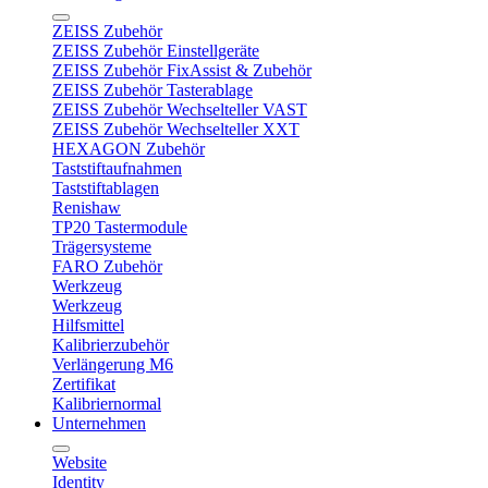
ZEISS Zubehör
ZEISS Zubehör Einstellgeräte
ZEISS Zubehör FixAssist & Zubehör
ZEISS Zubehör Tasterablage
ZEISS Zubehör Wechselteller VAST
ZEISS Zubehör Wechselteller XXT
HEXAGON Zubehör
Taststiftaufnahmen
Taststiftablagen
Renishaw
TP20 Tastermodule
Trägersysteme
FARO Zubehör
Werkzeug
Werkzeug
Hilfsmittel
Kalibrierzubehör
Verlängerung M6
Zertifikat
Kalibriernormal
Unternehmen
Website
Identity