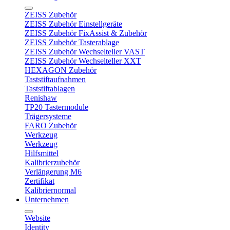
ZEISS Zubehör
ZEISS Zubehör Einstellgeräte
ZEISS Zubehör FixAssist & Zubehör
ZEISS Zubehör Tasterablage
ZEISS Zubehör Wechselteller VAST
ZEISS Zubehör Wechselteller XXT
HEXAGON Zubehör
Taststiftaufnahmen
Taststiftablagen
Renishaw
TP20 Tastermodule
Trägersysteme
FARO Zubehör
Werkzeug
Werkzeug
Hilfsmittel
Kalibrierzubehör
Verlängerung M6
Zertifikat
Kalibriernormal
Unternehmen
Website
Identity