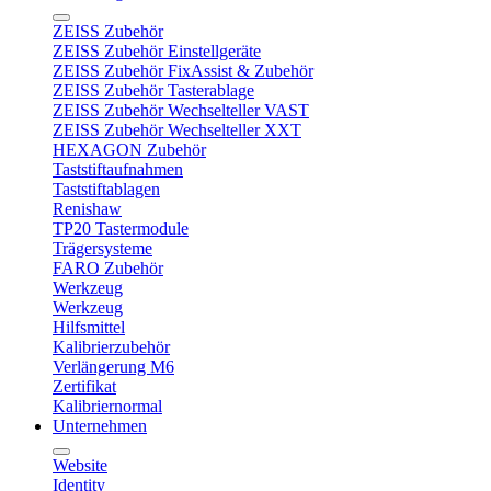
ZEISS Zubehör
ZEISS Zubehör Einstellgeräte
ZEISS Zubehör FixAssist & Zubehör
ZEISS Zubehör Tasterablage
ZEISS Zubehör Wechselteller VAST
ZEISS Zubehör Wechselteller XXT
HEXAGON Zubehör
Taststiftaufnahmen
Taststiftablagen
Renishaw
TP20 Tastermodule
Trägersysteme
FARO Zubehör
Werkzeug
Werkzeug
Hilfsmittel
Kalibrierzubehör
Verlängerung M6
Zertifikat
Kalibriernormal
Unternehmen
Website
Identity