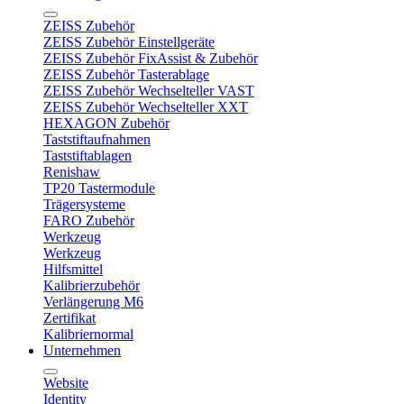
ZEISS Zubehör
ZEISS Zubehör Einstellgeräte
ZEISS Zubehör FixAssist & Zubehör
ZEISS Zubehör Tasterablage
ZEISS Zubehör Wechselteller VAST
ZEISS Zubehör Wechselteller XXT
HEXAGON Zubehör
Taststiftaufnahmen
Taststiftablagen
Renishaw
TP20 Tastermodule
Trägersysteme
FARO Zubehör
Werkzeug
Werkzeug
Hilfsmittel
Kalibrierzubehör
Verlängerung M6
Zertifikat
Kalibriernormal
Unternehmen
Website
Identity