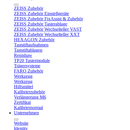
ZEISS Zubehör
ZEISS Zubehör Einstellgeräte
ZEISS Zubehör FixAssist & Zubehör
ZEISS Zubehör Tasterablage
ZEISS Zubehör Wechselteller VAST
ZEISS Zubehör Wechselteller XXT
HEXAGON Zubehör
Taststiftaufnahmen
Taststiftablagen
Renishaw
TP20 Tastermodule
Trägersysteme
FARO Zubehör
Werkzeug
Werkzeug
Hilfsmittel
Kalibrierzubehör
Verlängerung M6
Zertifikat
Kalibriernormal
Unternehmen
Website
Identity