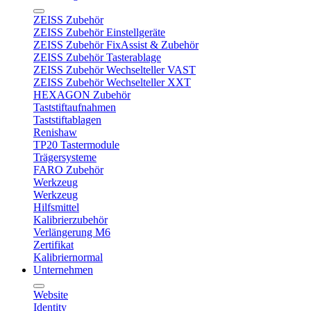
ZEISS Zubehör
ZEISS Zubehör Einstellgeräte
ZEISS Zubehör FixAssist & Zubehör
ZEISS Zubehör Tasterablage
ZEISS Zubehör Wechselteller VAST
ZEISS Zubehör Wechselteller XXT
HEXAGON Zubehör
Taststiftaufnahmen
Taststiftablagen
Renishaw
TP20 Tastermodule
Trägersysteme
FARO Zubehör
Werkzeug
Werkzeug
Hilfsmittel
Kalibrierzubehör
Verlängerung M6
Zertifikat
Kalibriernormal
Unternehmen
Website
Identity