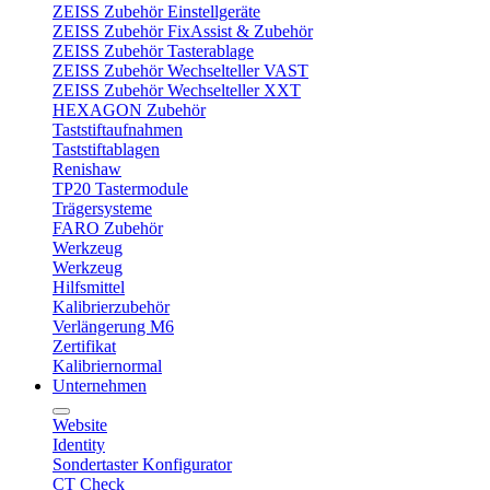
ZEISS Zubehör Einstellgeräte
ZEISS Zubehör FixAssist & Zubehör
ZEISS Zubehör Tasterablage
ZEISS Zubehör Wechselteller VAST
ZEISS Zubehör Wechselteller XXT
HEXAGON Zubehör
Taststiftaufnahmen
Taststiftablagen
Renishaw
TP20 Tastermodule
Trägersysteme
FARO Zubehör
Werkzeug
Werkzeug
Hilfsmittel
Kalibrierzubehör
Verlängerung M6
Zertifikat
Kalibriernormal
Unternehmen
Website
Identity
Sondertaster Konfigurator
CT Check