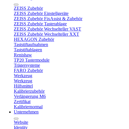
ZEISS Zubehör
ZEISS Zubehör Einstellgeräte
ZEISS Zubehör FixAssist & Zubehör
ZEISS Zubehör Tasterablage
ZEISS Zubehör Wechselteller VAST
ZEISS Zubehör Wechselteller XXT
HEXAGON Zubehör
Taststiftaufnahmen
Taststiftablagen
Renishaw
TP20 Tastermodule
Trägersysteme
FARO Zubehör
Werkzeug
Werkzeug
Hilfsmittel
Kalibrierzubehör
Verlängerung M6
Zertifikat
Kalibriernormal
Unternehmen
Website
Identity