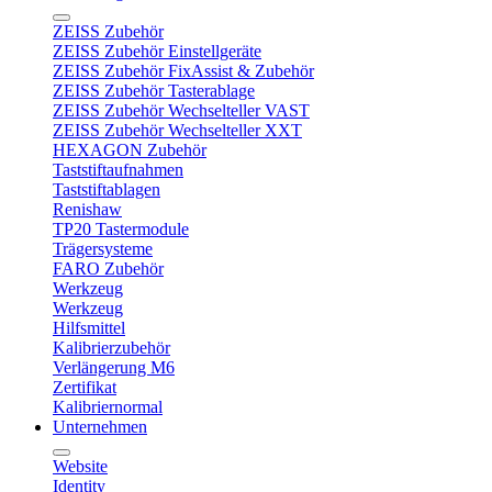
ZEISS Zubehör
ZEISS Zubehör Einstellgeräte
ZEISS Zubehör FixAssist & Zubehör
ZEISS Zubehör Tasterablage
ZEISS Zubehör Wechselteller VAST
ZEISS Zubehör Wechselteller XXT
HEXAGON Zubehör
Taststiftaufnahmen
Taststiftablagen
Renishaw
TP20 Tastermodule
Trägersysteme
FARO Zubehör
Werkzeug
Werkzeug
Hilfsmittel
Kalibrierzubehör
Verlängerung M6
Zertifikat
Kalibriernormal
Unternehmen
Website
Identity