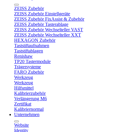
ZEISS Zubehör
ZEISS Zubehör Einstellgeräte
ZEISS Zubehör FixAssist & Zubehör
ZEISS Zubehör Tasterablage
ZEISS Zubehör Wechselteller VAST
ZEISS Zubehör Wechselteller XXT
HEXAGON Zubehör
Taststiftaufnahmen
Taststiftablagen
Renishaw
TP20 Tastermodule
Trägersysteme
FARO Zubehör
Werkzeug
Werkzeug
Hilfsmittel
Kalibrierzubehör
Verlängerung M6
Zertifikat
Kalibriernormal
Unternehmen
Website
Identity