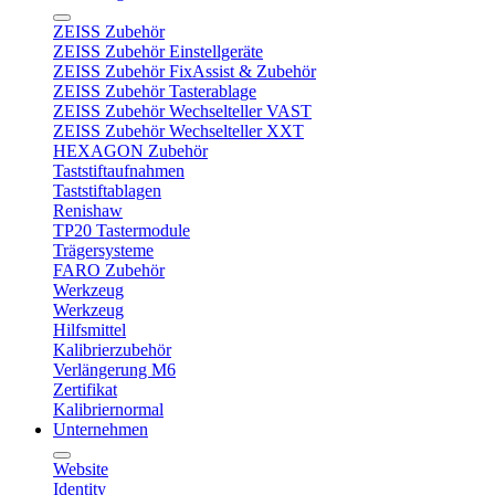
ZEISS Zubehör
ZEISS Zubehör Einstellgeräte
ZEISS Zubehör FixAssist & Zubehör
ZEISS Zubehör Tasterablage
ZEISS Zubehör Wechselteller VAST
ZEISS Zubehör Wechselteller XXT
HEXAGON Zubehör
Taststiftaufnahmen
Taststiftablagen
Renishaw
TP20 Tastermodule
Trägersysteme
FARO Zubehör
Werkzeug
Werkzeug
Hilfsmittel
Kalibrierzubehör
Verlängerung M6
Zertifikat
Kalibriernormal
Unternehmen
Website
Identity