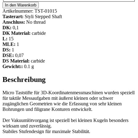
In den Warenkorb
Artikelnummer:
TST-01015
Tasterart:
Styli Stepped Shaft
Anschluss:
No thread
DK:
0,1
DK Material:
carbide
L:
15
MLE:
1
DS:
1
DSE:
0,07
DS Material:
carbide
Gewicht::
0.1 g
Beschreibung
Micro Taststifte für 3D-Koordinatenmessmaschinen wurden speziell
für taktile Messaufgaben mit äußerst kleinen oder schwer
zugänglichen Geometrien wie die Erfassung von sehr kleinen
Bohrungen und filigrane Konturen entwickelt.
Der Vakuumlötvorgang ist speziell bei kleinen Kugeln besonders
wirksam und zuverlässig.
Stabiles Stufendesign für maximale Stabilität.