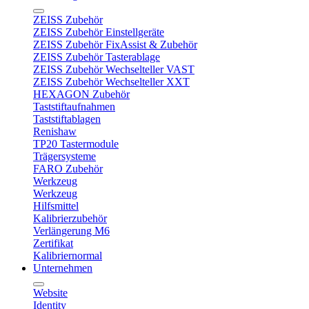
ZEISS Zubehör
ZEISS Zubehör Einstellgeräte
ZEISS Zubehör FixAssist & Zubehör
ZEISS Zubehör Tasterablage
ZEISS Zubehör Wechselteller VAST
ZEISS Zubehör Wechselteller XXT
HEXAGON Zubehör
Taststiftaufnahmen
Taststiftablagen
Renishaw
TP20 Tastermodule
Trägersysteme
FARO Zubehör
Werkzeug
Werkzeug
Hilfsmittel
Kalibrierzubehör
Verlängerung M6
Zertifikat
Kalibriernormal
Unternehmen
Website
Identity