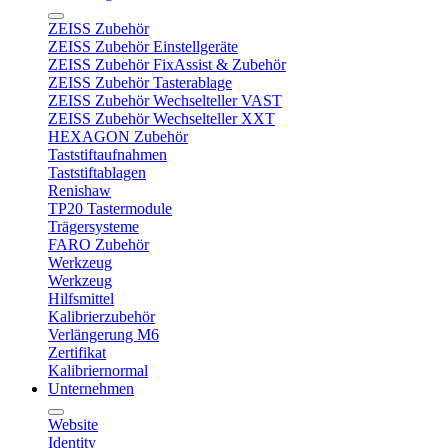
ZEISS Zubehör
ZEISS Zubehör Einstellgeräte
ZEISS Zubehör FixAssist & Zubehör
ZEISS Zubehör Tasterablage
ZEISS Zubehör Wechselteller VAST
ZEISS Zubehör Wechselteller XXT
HEXAGON Zubehör
Taststiftaufnahmen
Taststiftablagen
Renishaw
TP20 Tastermodule
Trägersysteme
FARO Zubehör
Werkzeug
Werkzeug
Hilfsmittel
Kalibrierzubehör
Verlängerung M6
Zertifikat
Kalibriernormal
Unternehmen
Website
Identity