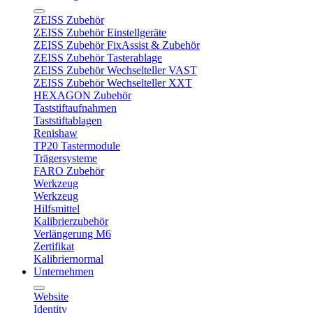
ZEISS Zubehör
ZEISS Zubehör Einstellgeräte
ZEISS Zubehör FixAssist & Zubehör
ZEISS Zubehör Tasterablage
ZEISS Zubehör Wechselteller VAST
ZEISS Zubehör Wechselteller XXT
HEXAGON Zubehör
Taststiftaufnahmen
Taststiftablagen
Renishaw
TP20 Tastermodule
Trägersysteme
FARO Zubehör
Werkzeug
Werkzeug
Hilfsmittel
Kalibrierzubehör
Verlängerung M6
Zertifikat
Kalibriernormal
Unternehmen
Website
Identity