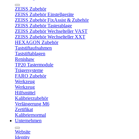
ZEISS Zubehör
ZEISS Zubehör Einstellgeräte
ZEISS Zubehör FixAssist & Zubehör
ZEISS Zubehör Tasterablage
ZEISS Zubehör Wechselteller VAST
ZEISS Zubehör Wechselteller XXT
HEXAGON Zubehör
Taststiftaufnahmen
Taststiftablagen
Renishaw
TP20 Tastermodule
Trägersysteme
FARO Zubehör
Werkzeug
Werkzeug
Hilfsmittel
Kalibrierzubehör
Verlängerung M6
Zertifikat
Kalibriernormal
Unternehmen
Website
Identity