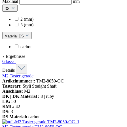
Maximal
mm
DS
2 (mm)
3 (mm)
Material DS
carbon
7
Ergebnisse
Glossar
Details
M2 Taster gerade
Artikelnummer::
TM2-8050-OC
Tasterart:
Styli Straight Shaft
Anschluss:
M2
DK | DK Material :
8 | ruby
LK:
50
KML:
42
DS:
3
DS Material:
carbon
M2 Taster gerade
TM2-8050-OC