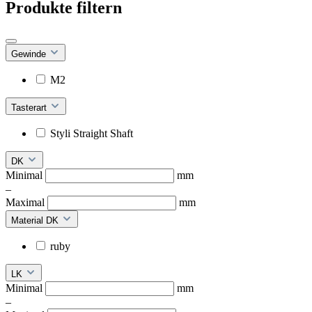
Produkte filtern
Gewinde
M2
Tasterart
Styli Straight Shaft
DK
Minimal
mm
–
Maximal
mm
Material DK
ruby
LK
Minimal
mm
–